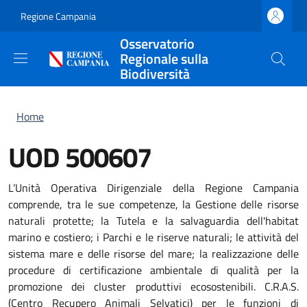
Salta al contenuto principale
Skip to footer content
Regione Campania
Osservatorio
Regionale sulla
Biodiversità
Briciole di pane
Home
UOD 500607
L’Unità Operativa Dirigenziale della Regione Campania
comprende, tra le sue competenze, la Gestione delle risorse
naturali protette; la Tutela e la salvaguardia dell'habitat
marino e costiero; i Parchi e le riserve naturali; le attività del
sistema mare e delle risorse del mare; la realizzazione delle
procedure di certificazione ambientale di qualità per la
promozione dei cluster produttivi ecosostenibili. C.R.A.S.
(Centro Recupero Animali Selvatici) per le funzioni di