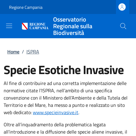
Salta al contenuto principale
Skip to footer content
Regione Campania
Osservatorio
Regionale sulla
Biodiversità
Briciole di pane
Home
/
ISPRA
Specie Esotiche Invasive
Al fine di contribuire ad una corretta implementazione delle
normative citate l’ISPRA, nell’ambito di una specifica
convenzione con il Ministero dell’Ambiente e della Tutela del
Territorio e del Mare, ha messo a punto e realizzato un sito
web dedicato:
www.specieinvasive.it
.
Oltre all’inquadramento della problematica legata
all’introduzione e la diffusione delle specie aliene invasive, il