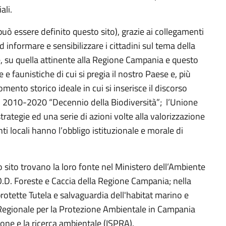
ali.
ò essere definito questo sito), grazie ai collegamenti
d informare e sensibilizzare i cittadini sul tema della
re, su quella attinente alla Regione Campania e questo
e e faunistiche di cui si pregia il nostro Paese e, più
mento storico ideale in cui si inserisce il discorso
il 2010-2020 “Decennio della Biodiversità”; l’Unione
trategie ed una serie di azioni volte alla valorizzazione
ti locali hanno l’obbligo istituzionale e morale di
sito trovano la loro fonte nel Ministero dell’Ambiente
U.O.D. Foreste e Caccia della Regione Campania; nella
rotette Tutela e salvaguardia dell'habitat marino e
a Regionale per la Protezione Ambientale in Campania
ezione e la ricerca ambientale (ISPRA).