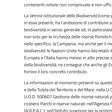
contenenti notizie non comprovate e non uffici
La
Vetrina istituzionale della Biodiversità
(come pu
in essa presenti, ha l’ambizione di contribuire a
biodiversità in senso generale ed, in particola
non solo per la ricchezza delle risorse floristich
nello specifico, la Campania, ma anche per il mo
biodiversità
: le Nazioni Unite hanno decretato 
Europea e l’Italia hanno messo in atto precise s
della biodiversità; ne consegue che anche gli En
fornire il loro concreto contributo.
Le informazioni al momento presenti su questo 
e della Tutela del Territorio e del Mare; nella 
U.O.D. 500607 Gestione delle risorse naturali p
costiero Parchi e riserve naturali; nell’Agenzi
(A.R.P.A.C.); nell’Istituto superiore per la prot