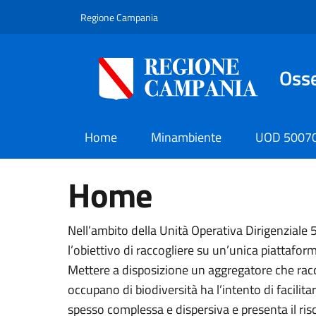
Salta al contenuto principale
Skip to footer content
Regione Campania
Osse
Home
Minambiente
UOD 5007
Home
Nell’ambito della Unità Operativa Dirigenziale 5
l’obiettivo di raccogliere su un’unica piattaform
Mettere a disposizione un aggregatore che raccol
occupano di biodiversità ha l’intento di facilitar
spesso complessa e dispersiva e presenta il risc